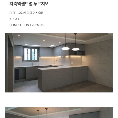
지축역센트럴 푸르지오
SITE :
고양시 덕양구 지축동
AREA :
COMPLETION :
2025.05